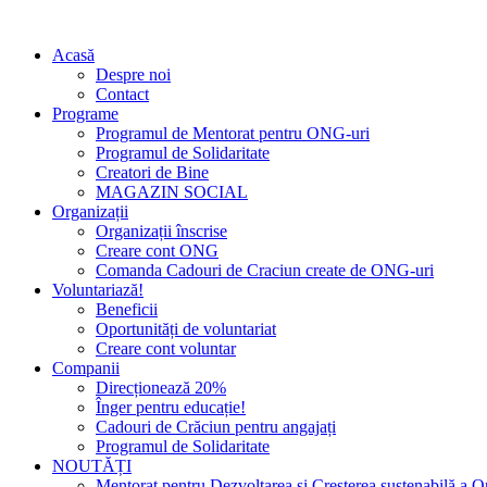
Acasă
Despre noi
Contact
Programe
Programul de Mentorat pentru ONG-uri
Programul de Solidaritate
Creatori de Bine
MAGAZIN SOCIAL
Organizații
Organizații înscrise
Creare cont ONG
Comanda Cadouri de Craciun create de ONG-uri
Voluntariază!
Beneficii
Oportunități de voluntariat
Creare cont voluntar
Companii
Direcționează 20%
Înger pentru educație!
Cadouri de Crăciun pentru angajați
Programul de Solidaritate
NOUTĂȚI
Mentorat pentru Dezvoltarea și Creșterea sustenabilă a O