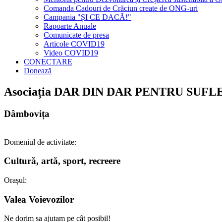
Comanda Cadouri de Crăciun create de ONG-uri
Campania "ȘI CE DACĂ!"
Rapoarte Anuale
Comunicate de presa
Articole COVID19
Video COVID19
CONECTARE
Donează
Asociația DAR DIN DAR PENTRU SUF
Dâmbovița
Domeniul de activitate:
Cultură, artă, sport, recreere
Orașul:
Valea Voievozilor
Ne dorim sa ajutam pe cât posibil!