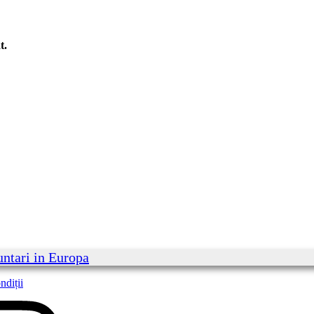
t.
untari in Europa
ndiții