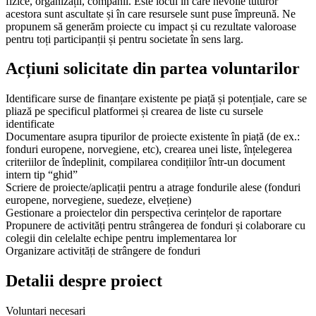
fizice, organizații, companii. Este locul în care nevoile tuturor
acestora sunt ascultate și în care resursele sunt puse împreună. Ne
propunem să generăm proiecte cu impact și cu rezultate valoroase
pentru toți participanții și pentru societate în sens larg.
Acțiuni solicitate din partea voluntarilor
Identificare surse de finanțare existente pe piață și potențiale, care se
pliază pe specificul platformei și crearea de liste cu sursele
identificate
Documentare asupra tipurilor de proiecte existente în piață (de ex.:
fonduri europene, norvegiene, etc), crearea unei liste, înțelegerea
criteriilor de îndeplinit, compilarea condițiilor într-un document
intern tip “ghid”
Scriere de proiecte/aplicații pentru a atrage fondurile alese (fonduri
europene, norvegiene, suedeze, elvețiene)
Gestionare a proiectelor din perspectiva cerințelor de raportare
Propunere de activități pentru strângerea de fonduri și colaborare cu
colegii din celelalte echipe pentru implementarea lor
Organizare activități de strângere de fonduri
Detalii despre proiect
Voluntari necesari