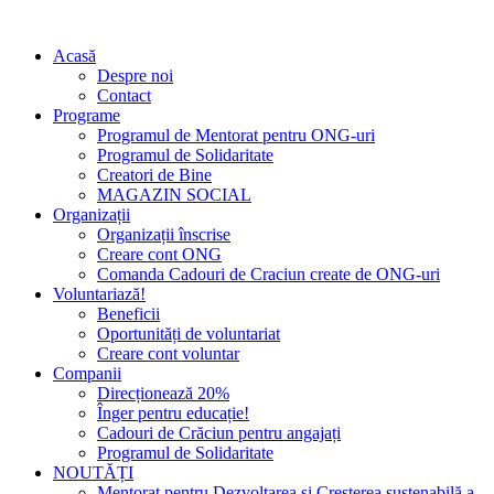
Acasă
Despre noi
Contact
Programe
Programul de Mentorat pentru ONG-uri
Programul de Solidaritate
Creatori de Bine
MAGAZIN SOCIAL
Organizații
Organizații înscrise
Creare cont ONG
Comanda Cadouri de Craciun create de ONG-uri
Voluntariază!
Beneficii
Oportunități de voluntariat
Creare cont voluntar
Companii
Direcționează 20%
Înger pentru educație!
Cadouri de Crăciun pentru angajați
Programul de Solidaritate
NOUTĂȚI
Mentorat pentru Dezvoltarea și Creșterea sustenabilă a